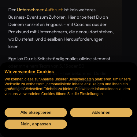
Der
Unternehmer Aufbruch
ist kein weiteres
Business-Event zum Zuhören. Hier arbeitest Du an
Deinem konkreten Engpass – mit Coaches aus der
Praxis und mit Unternehmern, die genau dort stehen,
wo Du stehst, und dieselben Herausforderungen
lösen.
Egal ob Du als Selbstständiger alles alleine stemmst
oder mit einem Team von 5, 15 oder 50
Wir verwenden Cookies
Mitarbeitenden arbeitest – hier bekommst Du die
Wir können diese zur Analyse unserer Besucherdaten platzieren, um unsere
Systeme, um Dein Unternehmen
profitabler,
Webseite zu verbessern, personalisierte Inhalte anzuzeigen und Ihnen ein
planbarer und unabhängiger von Dir
aufzustellen.
großartiges Webseiten-Erlebnis zu bieten. Für weitere Informationen zu den
von uns verwendeten Cookies öffnen Sie die Einstellungen.
Alle akzeptieren
Ablehnen
Nein, anpassen