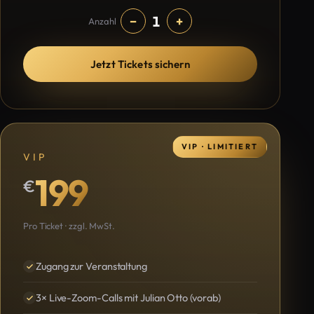
1
−
+
Anzahl
Jetzt Tickets sichern
VIP · LIMITIERT
VIP
199
€
Pro Ticket · zzgl. MwSt.
Zugang zur Veranstaltung
3× Live-Zoom-Calls mit Julian Otto (vorab)