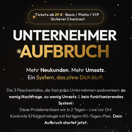
Tickets ab
29 €
· Basic / Platin / VIP
· Sicherer Checkout
UNTERNEHMER
AUFBRUCH
Mehr
Neukunden
. Mehr
Umsatz
.
Ein
System, das ohne Dich läuft.
Die 3 Flaschenhälse, die fast jedes Unternehmen ausbremsen:
zu
wenig Nachfrage
,
zu wenig Umsatz
&
kein funktionierendes
System
!
Diese Probleme lösen wir in 2 Tagen – Live vor Ort.
Konkrete Erfolgsstrategie mit fertigem 90-Tages-Plan.
Dein
Aufbruch startet jetzt.