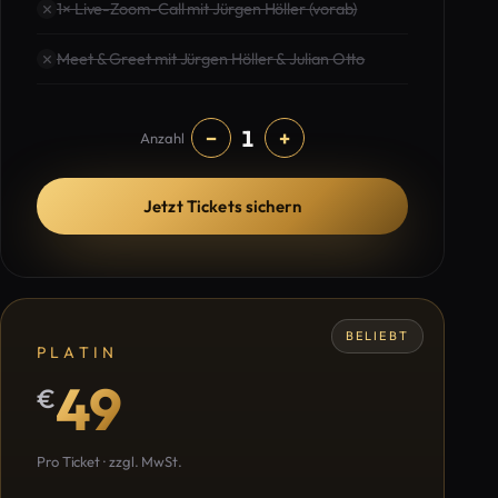
1× Live-Zoom-Call mit Jürgen Höller (vorab)
Meet & Greet mit Jürgen Höller & Julian Otto
1
−
+
Anzahl
Jetzt Tickets sichern
BELIEBT
PLATIN
49
€
Pro Ticket · zzgl. MwSt.