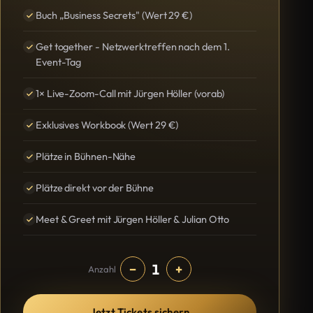
Buch „Business Secrets" (Wert 29 €)
Get together - Netzwerktreffen nach dem 1.
Event-Tag
1× Live-Zoom-Call mit Jürgen Höller (vorab)
Exklusives Workbook (Wert 29 €)
Plätze in Bühnen-Nähe
Plätze direkt vor der Bühne
Meet & Greet mit Jürgen Höller & Julian Otto
1
−
+
Anzahl
Jetzt Tickets sichern