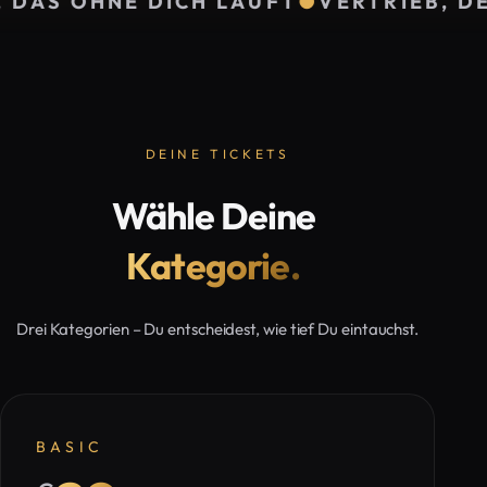
LÄUFT
●
VERTRIEB, DER WIRKLICH VER
Julian
Jürgen
Gerald
Otto
Höller
Hörhan
VERKAUFSEXPERTE
EUROPAS
INVESTMENTPUNK
FÜR
ERFOLGS-
&
DEINE TICKETS
MEHR
&
BESTSELLERAUTOR
UMSATZWACHSTUM
MOTIVATIONSTRAINER
#1
Wähle Deine
Kategorie.
Drei Kategorien – Du entscheidest, wie tief Du eintauchst.
BASIC