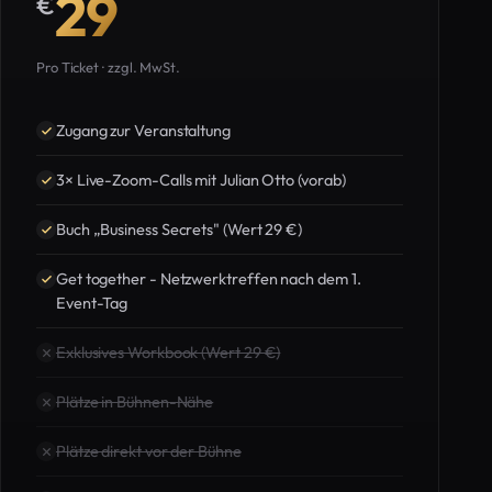
29
€
Pro Ticket · zzgl. MwSt.
Zugang zur Veranstaltung
3× Live-Zoom-Calls mit Julian Otto (vorab)
Buch „Business Secrets" (Wert 29 €)
Get together - Netzwerktreffen nach dem 1.
Event-Tag
Exklusives Workbook (Wert 29 €)
Plätze in Bühnen-Nähe
Plätze direkt vor der Bühne